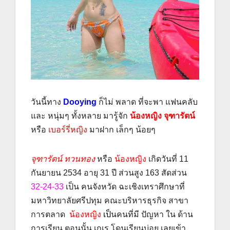
วันนี้ทาง
Dooying
ก็ไม่ พลาด ที่จะพา แฟนคลับ
และ หนุ่มๆ ทั้งหลาย มารู้จัก
น้องหญิง จุฑารัตน์
หรือ
เบอร์รี่หญิง
มาฝาก เล็กๆ น้อยๆ
จุฑารัตน์ ทวนทอง
หรือ
น้องหญิง
เกิดวันที่ 11
กันยายน 2534 อายุ 31 ปี ส่วนสูง 163 สัดส่วน
32-24-33
เป็น คนจังหวัด ฉะเชิงเทราศึกษาที่
มหาวิทยาลัยศรีปทุม คณะบริหารธุรกิจ สาขา
การตลาด
น้องหญิง
เป็
นคนที่มี ปัญหา ใน ด้าน
การเรียน ตอนนั้น เกเร โดนเรียนบ่อย เลยเข้า