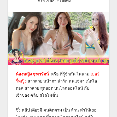
#โซเชียล
,
#โด่งดัง
น้องหญิง จุฑารัตน์
หรือ ที่รู้จักกัน ในนาม
เบอร์
รี่หญิง
สาวสวย หน้าตา น่ารัก หุ่นแจ่มๆ เน็ตไอ
ดอล สาวสวย สุดฮอต บนโลกออนไลน์ กับ
เจ้าของ คลิป สโลโมชั่น
ซึ่ง คลิป เดียวมี คนติดตาม เป็น ล้าน ทำให้เธอ