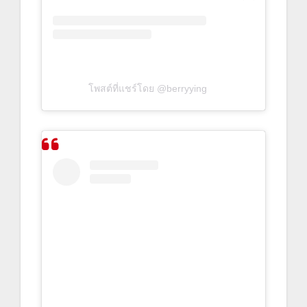
โพสต์ที่แชร์โดย @berryying