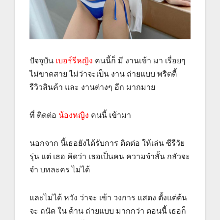
ปัจจุบัน
เบอร์รีหญิง
คนนี้ก็ มี งานเข้า มา เรื่อยๆ
ไม่ขาดสาย ไม่ว่าจะเป็น งาน ถ่ายแบบ พริตตี้
รีวิวสินค้า และ งานต่างๆ อีก มากมาย
ที่ ติดต่อ
น้องหญิง
คนนี้ เข้ามา
นอกจาก นี้เธอยังได้รับการ ติดต่อ ให้เล่น ซีรีวัย
รุ่น แต่ เธอ คิดว่า เธอเป็นคน ความจำสั้น กลัวจะ
จำ บทละคร ไม่ได้
และไม่ได้ หวัง ว่าจะ เข้า วงการ แสดง ตั้งแต่ต้น
จะ ถนัด ใน ด้าน ถ่ายแบบ มากกว่า ตอนนี้ เธอก็