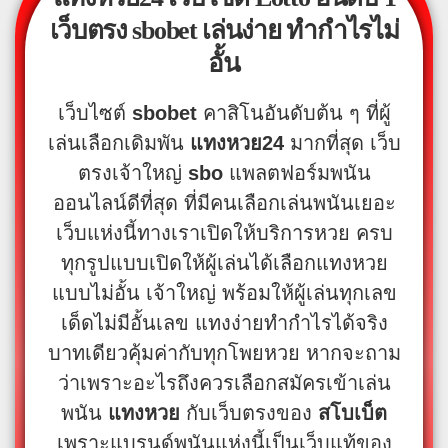
เว็บตรง
sbobet
เล่นง่าย ทำกำไรไม่
อั้น
เว็บไซต์
sbobet
คาสิโนอันดับต้น ๆ ที่ผู้
เล่นเลือกเดิมพัน
แทงหวย24
มากที่สุด เว็บ
ตรงเจ้าใหญ่
sbo
แพลตฟอร์มพนัน
ออนไลน์ดีที่สุด ที่มีคนเลือกเล่นพนันเยอะ
เว็บแห่งนี้ทางเราเปิดให้บริการหวย ครบ
ทุกรูปแบบเปิดให้ผู้เล่นได้เลือกแทงหวย
แบบไม่อั้น เจ้าใหญ่ พร้อมให้ผู้เล่นทุกเลข
เด็ดไม่มีอั้นเลข แทงง่ายทำกำไรได้จริง
บาทเดียวคุ้มค่ากับทุกโพยหวย หากจะถาม
ว่าเพราะอะไรถึงควรเลือกสมัครเข้าเล่น
พนัน
แทงหวย
กับเว็บตรงของ
สโบเบ็ต
เพราะแบรนด์พนันแห่งนี้เป็นเว็บแท้ของ