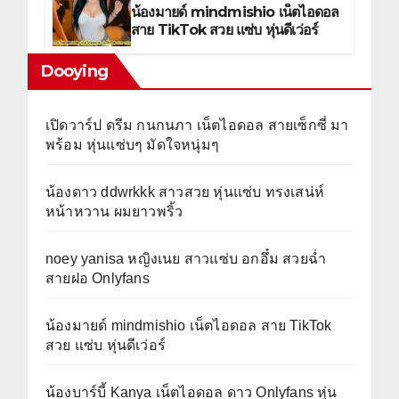
น้องมายด์ mindmishio เน็ตไอดอล
สาย TikTok สวย แซ่บ หุ่นดีเว่อร์
Dooying
เปิดวาร์ป ดรีม กนกนภา เน็ตไอดอล สายเซ็กซี่ มา
พร้อม หุ่นแซ่บๆ มัดใจหนุ่มๆ
น้องดาว ddwrkkk สาวสวย หุ่นแซ่บ ทรงเสน่ห์
หน้าหวาน ผมยาวพริ้ว
noey yanisa หญิงเนย สาวแซ่บ อกอึ๋ม สวยฉ่ำ
สายฝอ Onlyfans
น้องมายด์ mindmishio เน็ตไอดอล สาย TikTok
สวย แซ่บ หุ่นดีเว่อร์
น้องบาร์บี้ Kanya เน็ตไอดอล ดาว Onlyfans หุ่น