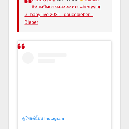
#ห้ามปิดการมองเห็นนะ
#berryying
♬ baby live 2021 _doucebieber –
Bieber
ดูโพสต์นี้บน Instagram