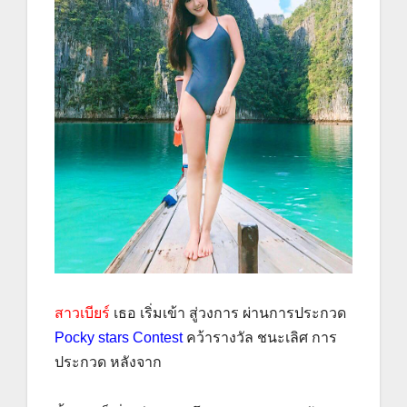
สาวเบียร์
เธอ เริ่มเข้า สู่วงการ ผ่านการประกวด
Pocky stars Contest
คว้ารางวัล ชนะเลิศ การ
ประกวด หลังจาก