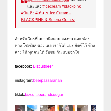
และแสง
#icecream
#blackpink
#บันเทิง
#เต้น
♬ Ice Cream –
BLACKPINK & Selena Gomez
สำหรับ ใครที่ อยากติดตาม ผลงาน และ ช่อง
ทาง โซเชียล ของ เธอ เราก็ได้ แปะ ลิ้งค์ ไว้ ข้าง
ล่าง ให้ ทุกคน ได้ รับชม กัน แบบจุกใจ
facebook:
Bizcuitbeer
instagram:
beerpassaranan
tiktok:
bizcuitbeerandcougar