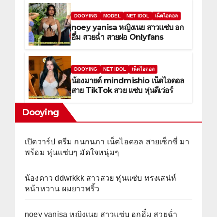
DOOYING
MODEL
NET IDOL
เน็ตไอดอล
noey yanisa หญิงเนย สาวแซ่บ อก
อึ๋ม สวยฉ่ำ สายฝอ Onlyfans
DOOYING
NET IDOL
เน็ตไอดอล
น้องมายด์ mindmishio เน็ตไอดอล
สาย TikTok สวย แซ่บ หุ่นดีเว่อร์
Dooying
เปิดวาร์ป ดรีม กนกนภา เน็ตไอดอล สายเซ็กซี่ มา
พร้อม หุ่นแซ่บๆ มัดใจหนุ่มๆ
น้องดาว ddwrkkk สาวสวย หุ่นแซ่บ ทรงเสน่ห์
หน้าหวาน ผมยาวพริ้ว
noey yanisa หญิงเนย สาวแซ่บ อกอึ๋ม สวยฉ่ำ