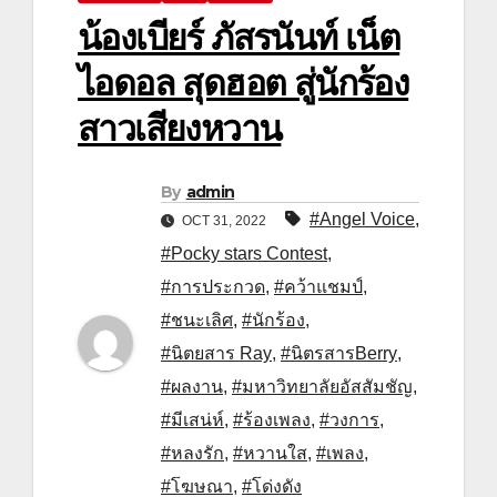
น้องเบียร์ ภัสรนันท์ เน็ต
ไอดอล สุดฮอต สู่นักร้อง
สาวเสียงหวาน
By
admin
#Angel Voice
,
OCT 31, 2022
#Pocky stars Contest
,
#การประกวด
,
#คว้าแชมป์
,
#ชนะเลิศ
,
#นักร้อง
,
#นิตยสาร Ray
,
#นิตรสารBerry
,
#ผลงาน
,
#มหาวิทยาลัยอัสสัมชัญ
,
#มีเสน่ห์
,
#ร้องเพลง
,
#วงการ
,
#หลงรัก
,
#หวานใส
,
#เพลง
,
#โฆษณา
,
#โด่งดัง