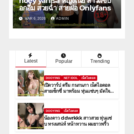
noey yanisa หญิงเนย สาวแซ่บ
อกอึ๋ม สวยฉ่ำ สายฝอ Onlyfans
MAR 6, 2026
ADMIN
Latest
Popular
Trending
DOOYING
NET IDOL
เน็ตไอดอล
เปิดวาร์ป ดรีม กนกนภา เน็ตไอดอล
สายเซ็กซี่ มาพร้อม หุ่นแซ่บๆ มัดใจ
หนุ่มๆ
DOOYING
เน็ตไอดอล
น้องดาว ddwrkkk สาวสวย หุ่นแซ่
บ ทรงเสน่ห์ หน้าหวาน ผมยาวพริ้ว