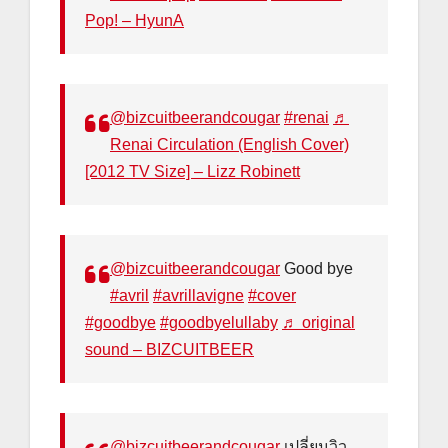
Pop! – HyunA
@bizcuitbeerandcougar
#renai
♬
Renai Circulation (English Cover)
[2012 TV Size] – Lizz Robinett
@bizcuitbeerandcougar
Good bye
#avril
#avrillavigne
#cover
#goodbye
#goodbyelullaby
♬ original
sound – BIZCUITBEER
@bizcuitbeerandcougar
เปลี่ยนวิว