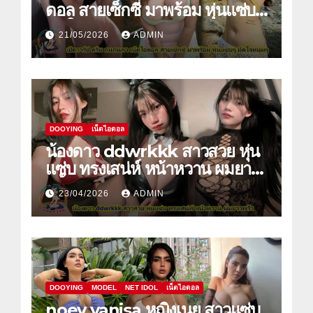
ดอล สายเซ็กซี่ มาพร้อม หุ่นแซ่บๆ
มัดใจหนุ่มๆ
21/05/2026
ADMIN
DOOYING
เน็ตไอดอล
น้องดาว ddwrkkk สาวสวย หุ่น
แซ่บ ทรงเสน่ห์ หน้าหวาน ผมยาว
พริ้ว
23/04/2026
ADMIN
DOOYING
MODEL
NET IDOL
เน็ตไอดอล
noey yanisa หญิงเนย สาวแซ่บ