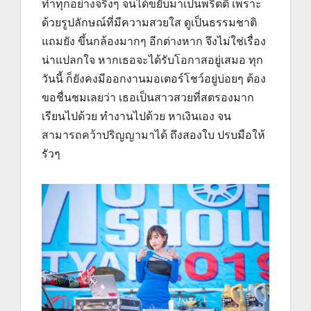
ทำทุกอย่างจริงๆ จนได้ขยับมาเป็นพริตตี้ เพราะ
ด้วยรูปลักษณ์ที่มีความสวยใส ดูเป็นธรรมชาติ
แถมยัง ขึ้นกล้องมากๆ อีกต่างหาก จึงไม่ใช่เรื่อง
น่าแปลกใจ หากเธอจะได้รับโอกาสอยู่เสมอ ทุก
วันนี้ ก็ยังคงมีออกงานมอเตอร์โชว์อยู่บ่อยๆ ต้อง
ขอชื่นชมเลยว่า เธอเป็นสาวสวยที่สตรองมาก
เรียนไปด้วย ทำงานไปด้วย หาเงินเอง จน
สามารถคว้าปริญญามาได้ ถึงสองใบ ปรบมือให้
รัวๆ