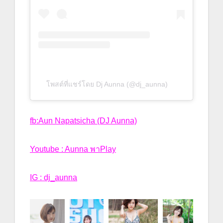
โพสต์ที่แชร์โดย Dj Aunna (@dj_aunna)
fb:Aun Napatsicha (DJ Aunna)
Youtube : Aunna พาPlay
IG : dj_aunna