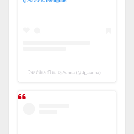
ดูโพสต์นี้บน Instagram
โพสต์ที่แชร์โดย Dj Aunna (@dj_aunna)