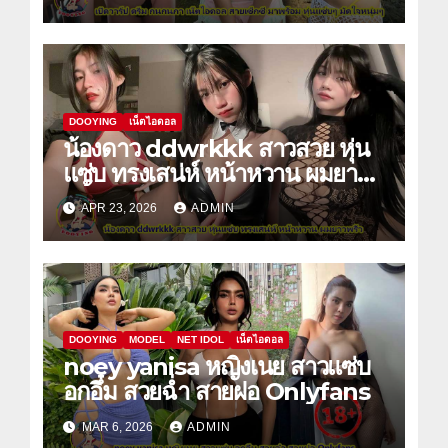
DOOYING
เน็ตไอดอล
น้องดาว ddwrkkk สาวสวย หุ่น
แซ่บ ทรงเสน่ห์ หน้าหวาน ผมยาว
พริ้ว
APR 23, 2026
ADMIN
DOOYING
MODEL
NET IDOL
เน็ตไอดอล
noey yanisa หญิงเนย สาวแซ่บ
อกอึ๋ม สวยฉ่ำ สายฝอ Onlyfans
MAR 6, 2026
ADMIN