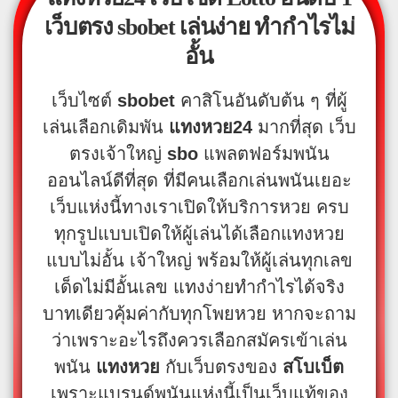
เว็บตรง
sbobet
เล่นง่าย ทำกำไรไม่
อั้น
เว็บไซต์
sbobet
คาสิโนอันดับต้น ๆ ที่ผู้
เล่นเลือกเดิมพัน
แทงหวย24
มากที่สุด เว็บ
ตรงเจ้าใหญ่
sbo
แพลตฟอร์มพนัน
ออนไลน์ดีที่สุด ที่มีคนเลือกเล่นพนันเยอะ
เว็บแห่งนี้ทางเราเปิดให้บริการหวย ครบ
ทุกรูปแบบเปิดให้ผู้เล่นได้เลือกแทงหวย
แบบไม่อั้น เจ้าใหญ่ พร้อมให้ผู้เล่นทุกเลข
เด็ดไม่มีอั้นเลข แทงง่ายทำกำไรได้จริง
บาทเดียวคุ้มค่ากับทุกโพยหวย หากจะถาม
ว่าเพราะอะไรถึงควรเลือกสมัครเข้าเล่น
พนัน
แทงหวย
กับเว็บตรงของ
สโบเบ็ต
เพราะแบรนด์พนันแห่งนี้เป็นเว็บแท้ของ