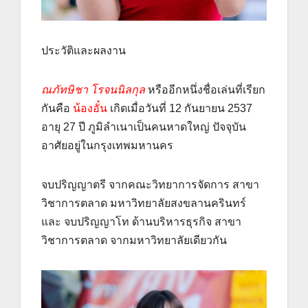
ประวัติและผลงาน
ณภัทษิชา โรจนนิลกุล
หรืออีกหนึ่งชื่อเล่นที่เรียก
กันคือ
น้องอั๋น
เกิดเมื่อวันที่ 12 กันยายน 2537
อายุ 27 ปี ภูมิลำเนาเป็นคนหาดใหญ่ ปัจจุบัน
อาศัยอยู่ในกรุงเทพมหานคร
จบปริญญาตรี จากคณะวิทยาการจัดการ สาขา
วิชาการตลาด มหาวิทยาลัยสงขลานครินทร์
และ จบปริญญาโท ด้านบริหารธุรกิจ สาขา
วิชาการตลาด จากมหาวิทยาลัยเดียวกัน