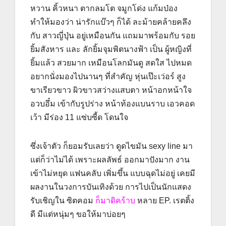
หวาน คิ้วหนา ตากลมโต จมูกโด่ง แก้มป่อง
ทำให้มองว่า น่ารักแบ๊วๆ ก็ได้ ละม้ายคล้ายคลึง
กับ สาวญี่ปุ่น อยู่เหมือนกัน แถมมาพร้อมกับ รอย
ยิ้มสังหาร และ ลักยิ้มจุมพิตนางฟ้า เป็น ผู้หญิงที่
ยิ้มแล้ว สวยมาก เหมือนโลกมันดู สดใส ไปหมด
อยากนั่งมองไปนานๆ ที่สำคัญ หุ่นเป๊ะเว่อร์ สูง
ขาเรียวขาว ผิวขาวสว่างแสบตา หน้าอกหน้าใจ
อวบอึ๋ม เข้ากับรูปร่าง หน้าท้องแบนราบ เอวคอด
เว้า มีร่อง 11 แซ่บซี้ด โดนใจ
ซึ่งเจ้าตัว ก็ยอมรับเลยว่า ดูดไขมัน sexy line มา
แต่ก็ว่าไม่ได้ เพราะผลลัพธ์ ออกมาปังมาก งาน
เข้าไม่หยุด แฟนคลับ เพิ่มขึ้น แบบฉุดไม่อยู่ เคยมี
ผลงานในวงการบันเทิงด้วย การไปเป็นนักแสดง
รับเชิญใน ซิตคอม
ก็มาดิคร้าบ
หลาย EP. เรตติ้ง
ดี มีแต่หนุ่มๆ ขอให้มาบ่อยๆ