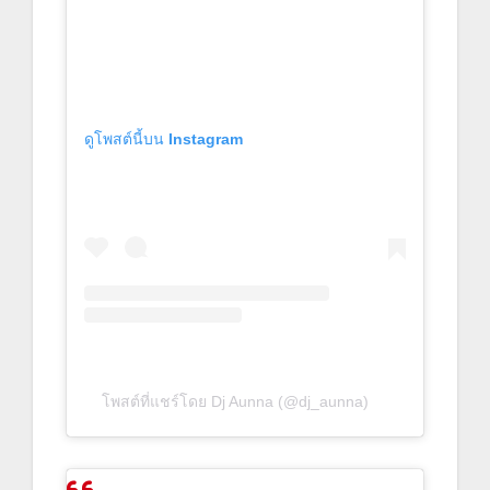
ดูโพสต์นี้บน Instagram
โพสต์ที่แชร์โดย Dj Aunna (@dj_aunna)