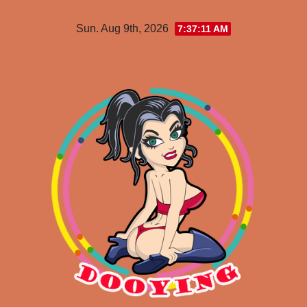
Skip
Sun. Aug 9th, 2026
7:37:13 AM
to
content