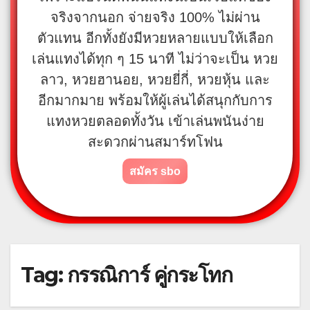
จริงจากนอก จ่ายจริง 100% ไม่ผ่าน
ตัวแทน อีกทั้งยังมีหวยหลายแบบให้เลือก
เล่นแทงได้ทุก ๆ 15 นาที ไม่ว่าจะเป็น หวย
ลาว, หวยฮานอย, หวยยี่กี่, หวยหุ้น และ
อีกมากมาย พร้อมให้ผู้เล่นได้สนุกกับการ
แทงหวยตลอดทั้งวัน เข้าเล่นพนันง่าย
สะดวกผ่านสมาร์ทโฟน
สมัคร sbo
Tag:
กรรณิการ์ คู่กระโทก