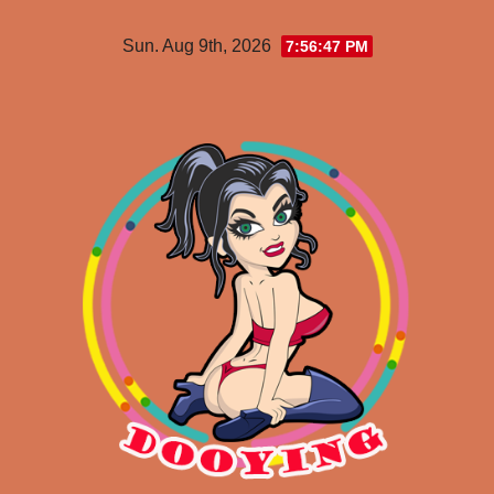
Skip
Sun. Aug 9th, 2026
7:56:48 PM
to
content