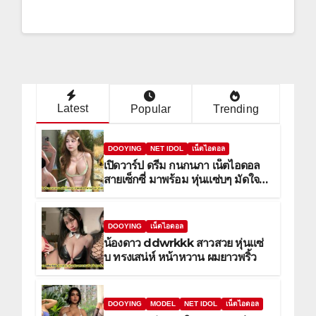
Latest
Popular
Trending
DOOYING
NET IDOL
เน็ตไอดอล
เปิดวาร์ป ดรีม กนกนภา เน็ตไอดอล
สายเซ็กซี่ มาพร้อม หุ่นแซ่บๆ มัดใจ
หนุ่มๆ
DOOYING
เน็ตไอดอล
น้องดาว ddwrkkk สาวสวย หุ่นแซ่
บ ทรงเสน่ห์ หน้าหวาน ผมยาวพริ้ว
DOOYING
MODEL
NET IDOL
เน็ตไอดอล