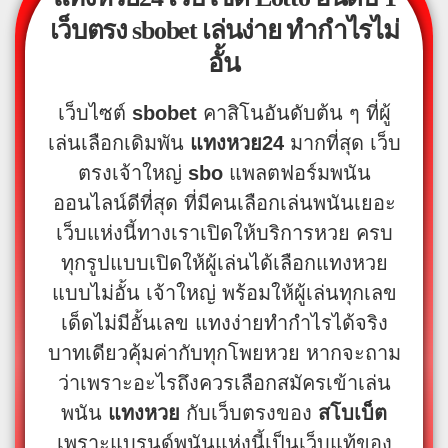
เว็บตรง
sbobet
เล่นง่าย ทำกำไรไม่
อั้น
เว็บไซต์
sbobet
คาสิโนอันดับต้น ๆ ที่ผู้
เล่นเลือกเดิมพัน
แทงหวย24
มากที่สุด เว็บ
ตรงเจ้าใหญ่
sbo
แพลตฟอร์มพนัน
ออนไลน์ดีที่สุด ที่มีคนเลือกเล่นพนันเยอะ
เว็บแห่งนี้ทางเราเปิดให้บริการหวย ครบ
ทุกรูปแบบเปิดให้ผู้เล่นได้เลือกแทงหวย
แบบไม่อั้น เจ้าใหญ่ พร้อมให้ผู้เล่นทุกเลข
เด็ดไม่มีอั้นเลข แทงง่ายทำกำไรได้จริง
บาทเดียวคุ้มค่ากับทุกโพยหวย หากจะถาม
ว่าเพราะอะไรถึงควรเลือกสมัครเข้าเล่น
พนัน
แทงหวย
กับเว็บตรงของ
สโบเบ็ต
เพราะแบรนด์พนันแห่งนี้เป็นเว็บแท้ของ