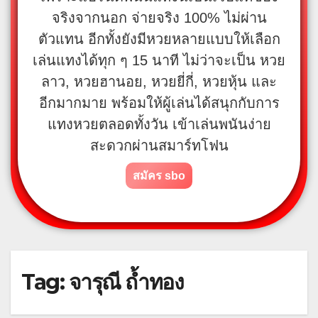
จริงจากนอก จ่ายจริง 100% ไม่ผ่าน
ตัวแทน อีกทั้งยังมีหวยหลายแบบให้เลือก
เล่นแทงได้ทุก ๆ 15 นาที ไม่ว่าจะเป็น หวย
ลาว, หวยฮานอย, หวยยี่กี่, หวยหุ้น และ
อีกมากมาย พร้อมให้ผู้เล่นได้สนุกกับการ
แทงหวยตลอดทั้งวัน เข้าเล่นพนันง่าย
สะดวกผ่านสมาร์ทโฟน
สมัคร sbo
Tag:
จารุณี ถ้ำทอง