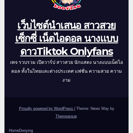
เว็บไซต์นำเสนอ สาวสวย
เซ็กซี่ เน็ตไอดอล นางแบบ
ดาวTiktok Onlyfans
เพจ รวบรวม เปิดวาร์ป สาวสวย นักแสดง นางแบบเน็ตไอ
ดอล ทั้งในไทยและต่างประเทศ แฟชั่น ความสวย ความ
งาม
Proudly powered by WordPress
|
Theme: News Way by
Themeansar
.
Home
Dooying