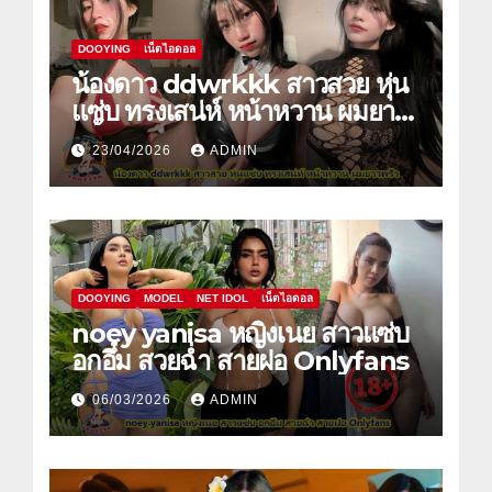
DOOYING
เน็ตไอดอล
น้องดาว ddwrkkk สาวสวย หุ่น
แซ่บ ทรงเสน่ห์ หน้าหวาน ผมยาว
พริ้ว
23/04/2026
ADMIN
DOOYING
MODEL
NET IDOL
เน็ตไอดอล
noey yanisa หญิงเนย สาวแซ่บ
อกอึ๋ม สวยฉ่ำ สายฝอ Onlyfans
06/03/2026
ADMIN