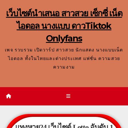
เว็บไซต์นำเสนอ สาวสวย เซ็กซี่ เน็ต
ไอดอล นางแบบ ดาวTiktok
Onlyfans
เพจ รวบรวม เปิดวาร์ป สาวสวย นักแสดง นางแบบเน็ต
ไอดอล ทั้งในไทยและต่างประเทศ แฟชั่น ความสวย
ความงาม
แทงหวย24
เว็บไซต์ Lotto อันดับ 1