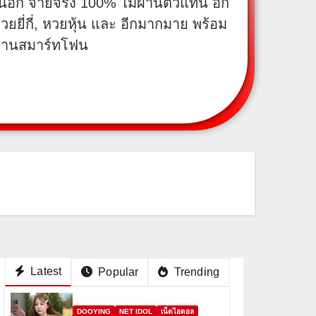
นอก จ่ายจริง 100% ไม่ผ่านตัวแทน อีก
ยยี่กี่, หวยหุ้น และ อีกมากมาย พร้อม
กผ่านสมาร์ทโฟน
Latest
Popular
Trending
DOOYING
NET IDOL
เน็ตไอดอล