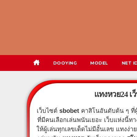
DOOYING
MODEL
NET I
แทงหวย24
เว
เว็บไซต์
sbobet
คาสิโนอันดับต้น ๆ ที่ผ
ที่มีคนเลือกเล่นพนันเยอะ เว็บแห่งนี้
ให้ผู้เล่นทุกเลขเด็ดไม่มีอั้นเลข แท