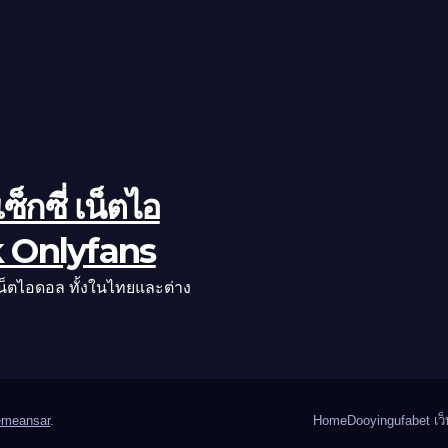
็กซี่ เน็ตไอ
k Onlyfans
น็ตไอดอล ทั้งในไทยและต่าง
emeansar
.
Home
Dooying
ufabet เ