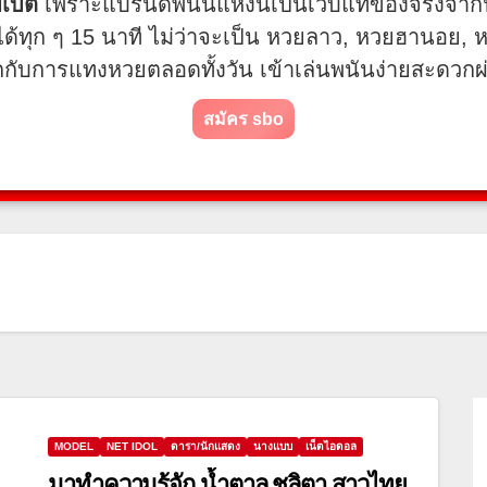
เบ็ต
เพราะแบรนด์พนันแห่งนี้เป็นเว็บแท้ของจริงจาก
ด้ทุก ๆ 15 นาที ไม่ว่าจะเป็น หวยลาว, หวยฮานอย, หว
สนุกกับการแทงหวยตลอดทั้งวัน เข้าเล่นพนันง่ายสะดว
สมัคร sbo
MODEL
NET IDOL
ดารา/นักแสดง
นางแบบ
เน็ตไอดอล
มาทำความรู้จัก น้ำตาล ชลิตา สาวไทย