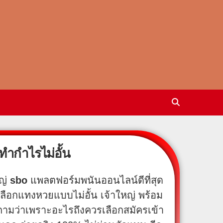
 ทำกำไรไม่อั้น
หญ่
sbo
แพลตฟอร์มพนันออนไลน์ดีที่สุด
้เลือกแทงหวยแบบไม่อั้น เจ้าใหญ่ พร้อม
ะถามว่าเพราะอะไรถึงควรเลือกสมัครเข้า