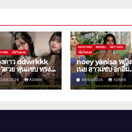
DOOYING
MODEL
NET IDOL
OYING
เน็ตไอดอล
เน็ตไอดอล
องดาว ddwrkkk
noey yanisa หญิง
วสวย หุ่นแซ่บ ทรง
เนย สาวแซ่บ อกอึ๋ม
น่ห์ หน้าหวาน ผม
สวยฉ่ำ สายฝอ
23/04/2026
ADMIN
06/03/2026
ADMIN
วพริ้ว
Onlyfans