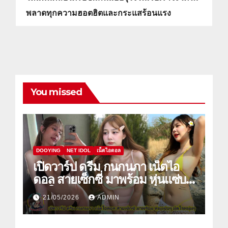
พลาดทุกความฮอตฮิตและกระแสร้อนแรง
You missed
DOOYING
NET IDOL
เน็ตไอดอล
เปิดวาร์ป ดรีม กนกนภา เน็ตไอ
ดอล สายเซ็กซี่ มาพร้อม หุ่นแซ่บๆ
มัดใจหนุ่มๆ
21/05/2026
ADMIN