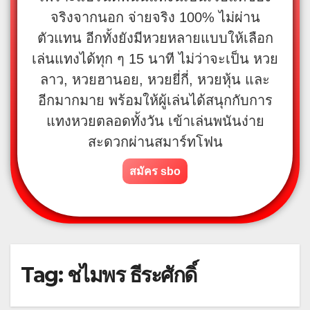
จริงจากนอก จ่ายจริง 100% ไม่ผ่าน
ตัวแทน อีกทั้งยังมีหวยหลายแบบให้เลือก
เล่นแทงได้ทุก ๆ 15 นาที ไม่ว่าจะเป็น หวย
ลาว, หวยฮานอย, หวยยี่กี่, หวยหุ้น และ
อีกมากมาย พร้อมให้ผู้เล่นได้สนุกกับการ
แทงหวยตลอดทั้งวัน เข้าเล่นพนันง่าย
สะดวกผ่านสมาร์ทโฟน
สมัคร sbo
Tag:
ชไมพร ธีระศักดิ์