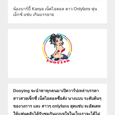
น้องบาร์บี้ Kanya เน็ตไอดอล ดาว Onlyfans หุ่น
เอ็กซ์ แซ่บ เกินบรรยาย
Dooying จะนำพาทุกคนมาเปิดวาร์ปเหล่าบรรดา
สาวสวยเซ็กซี่ เน็ตไอดอลชื่อดัง นางแบบ ระดับต้นๆ
ของวงการ และ สาวๆ onlyfans สุดแซ่บ จะอัตเดท
ให้แฟนคลับได้รับชมกันแบบจุใจในเว็บเราจะได้ไม่