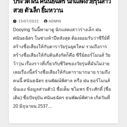
ประวัติ ฝน ศนันธฉัตร นักแสดงวัยรุ่นสาว
สวย ตัวเล็ก ยิ้มหวาน
15/07/2022
ADMIN
Dooying วันนี้พามาดู นักแสดงสาวร่างเล็ก ฝน
ศนันธฉัตร ในช่วงห้าปีหลังสุด ต้องยอมรับว่าซีรีย์ที่
สร้างชื่อเสียงให้กับดาราวัยรุ่นยุคใหม่ รวมถึงการ
สร้างชื่อเสียงให้กับต้นสังกัดก็คือ ซีรีย์ฮอร์โมนส์ วัย
ว้าวุ่น เรื่องราวที่เกี่ยวกับชีวิตของวัยรุ่นที่มันไม่ง่าย
เลยเรื่องนี้สร้างชื่อเสียงให้กับดารามากมาย รวมถึง
คนนี้ ศนันธฉัตร ธนพัฒน์พิศาล หรือ ฝน ฮอร์โมนส์
นั่นเอง ข้อมูลส่วนตัว1 ชื่อเต็ม ชไมพร ธีระศักดิ์ (ชื่อ
เดิม) ชื่อปัจจุบัน ศนันธฉัตร ธนพัฒน์พิศาล เกิดวันที่
20 มิถุนายน 2537…