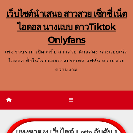
เว็บไซต์นำเสนอ สาวสวย เซ็กซี่ เน็ต
ไอดอล นางแบบ ดาวTiktok
Onlyfans
เพจ รวบรวม เปิดวาร์ป สาวสวย นักแสดง นางแบบเน็ต
ไอดอล ทั้งในไทยและต่างประเทศ แฟชั่น ความสวย
ความงาม
แทงหวย24
เว็บไซต์ Lotto อันดับ 1