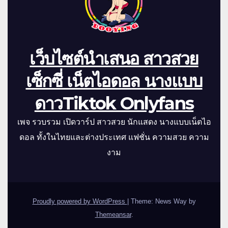
เว็บไซต์นำเสนอ สาวสวย
เซ็กซี่ เน็ตไอดอล นางแบบ
ดาวTiktok Onlyfans
เพจ รวบรวม เปิดวาร์ป สาวสวย นักแสดง นางแบบเน็ตไอ
ดอล ทั้งในไทยและต่างประเทศ แฟชั่น ความสวย ความ
งาม
Proudly powered by WordPress
|
Theme: News Way by
Themeansar
.