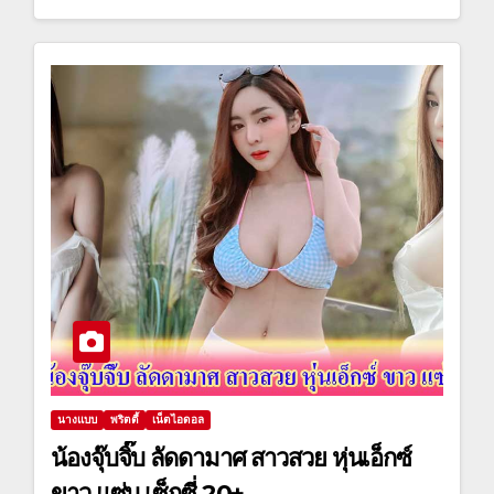
นางแบบ
พริตตี้
เน็ตไอดอล
น้องจุ๊บจิ๊บ ลัดดามาศ สาวสวย หุ่นเอ็กซ์
ขาว แซ่บ เซ็กซี่ 20+