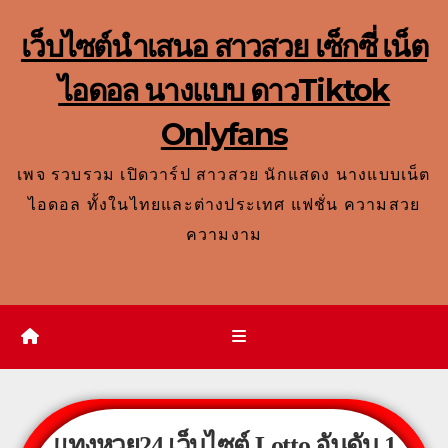
เว็บไซต์นำเสนอ สาวสวย เซ็กซี่ เน็ต
ไอดอล นางแบบ ดาวTiktok
Onlyfans
เพจ รวบรวม เปิดวาร์ป สาวสวย นักแสดง นางแบบเน็ต
ไอดอล ทั้งในไทยและต่างประเทศ แฟชั่น ความสวย
ความงาม
แทงหวย24
เว็บไซต์ Lotto อันดับ 1