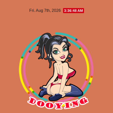
Skip
Fri. Aug 7th, 2026
3:36:49 AM
to
content