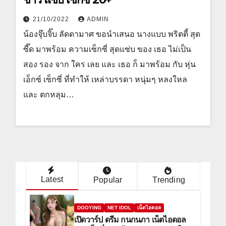
21/10/2022
ADMIN
น้องจุ๊บจิ๊บ ลัดดามาศ ขอนำเสนอ นางแบบ พริตตี้ สุด
ซี๊ด มาพร้อม ความเซ็กซี่ สุดแซ่บ ของ เธอ ไม่เป็น
สอง รอง จาก ใคร เลย และ เธอ ก็ มาพร้อม กับ หุ่น
เอ็กซ์ เซ็กซี่ ที่ทำให้ เหล่าบรรดา หนุ่มๆ หลงใหล
และ ตกหลุม…
Latest
Popular
Trending
DOOYING
NET IDOL
เน็ตไอดอล
เปิดวาร์ป ดรีม กนกนภา เน็ตไอดอล