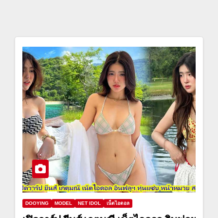
DOOYING
MODEL
NET IDOL
เน็ตไอดอล