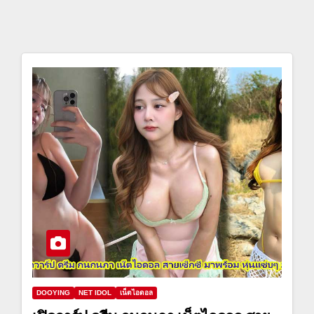
DOOYING
NET IDOL
เน็ตไอดอล