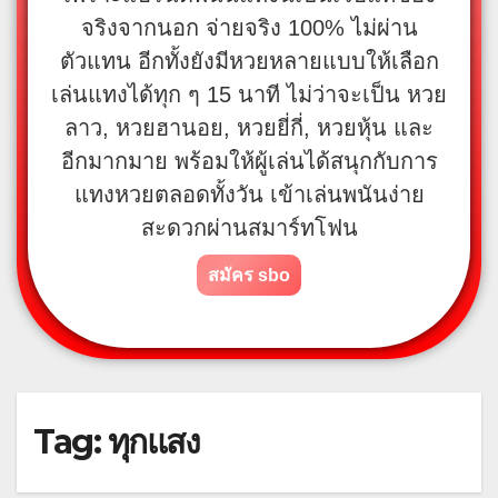
จริงจากนอก จ่ายจริง 100% ไม่ผ่าน
ตัวแทน อีกทั้งยังมีหวยหลายแบบให้เลือก
เล่นแทงได้ทุก ๆ 15 นาที ไม่ว่าจะเป็น หวย
ลาว, หวยฮานอย, หวยยี่กี่, หวยหุ้น และ
อีกมากมาย พร้อมให้ผู้เล่นได้สนุกกับการ
แทงหวยตลอดทั้งวัน เข้าเล่นพนันง่าย
สะดวกผ่านสมาร์ทโฟน
สมัคร sbo
Tag:
ทุกแสง