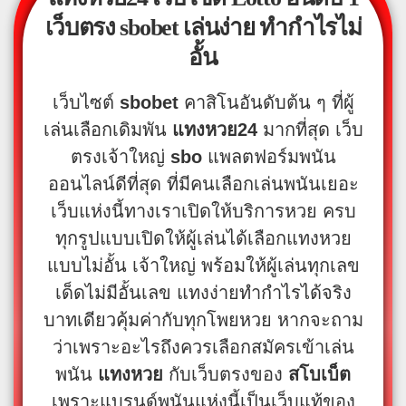
เว็บตรง
sbobet
เล่นง่าย ทำกำไรไม่
อั้น
เว็บไซต์
sbobet
คาสิโนอันดับต้น ๆ ที่ผู้
เล่นเลือกเดิมพัน
แทงหวย24
มากที่สุด เว็บ
ตรงเจ้าใหญ่
sbo
แพลตฟอร์มพนัน
ออนไลน์ดีที่สุด ที่มีคนเลือกเล่นพนันเยอะ
เว็บแห่งนี้ทางเราเปิดให้บริการหวย ครบ
ทุกรูปแบบเปิดให้ผู้เล่นได้เลือกแทงหวย
แบบไม่อั้น เจ้าใหญ่ พร้อมให้ผู้เล่นทุกเลข
เด็ดไม่มีอั้นเลข แทงง่ายทำกำไรได้จริง
บาทเดียวคุ้มค่ากับทุกโพยหวย หากจะถาม
ว่าเพราะอะไรถึงควรเลือกสมัครเข้าเล่น
พนัน
แทงหวย
กับเว็บตรงของ
สโบเบ็ต
เพราะแบรนด์พนันแห่งนี้เป็นเว็บแท้ของ