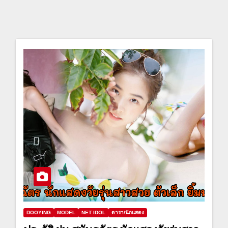
DOOYING
MODEL
NET IDOL
ดารา/นักแสดง