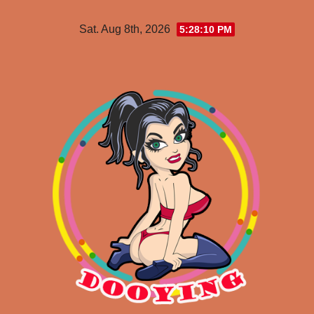
Skip
Sat. Aug 8th, 2026
5:28:10 PM
to
content