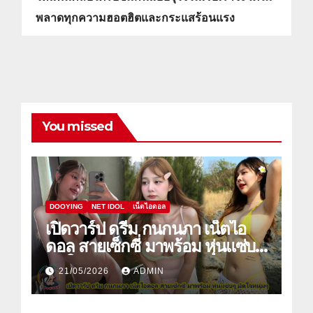
พลาดทุกความฮอตฮิตและกระแสร้อนแรง
You missed
DOOYING
NET IDOL
เน็ตไอดอล
เปิดวาร์ป ดรีม กนกนภา เน็ตไอ
ดอล สายเซ็กซี่ มาพร้อม หุ่นแซ่บๆ
มัดใจหนุ่มๆ
21/05/2026
ADMIN