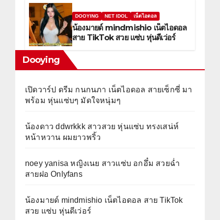
DOOYING
NET IDOL
เน็ตไอดอล
น้องมายด์ mindmishio เน็ตไอดอล
สาย TikTok สวย แซ่บ หุ่นดีเว่อร์
Dooying
เปิดวาร์ป ดรีม กนกนภา เน็ตไอดอล สายเซ็กซี่ มา
พร้อม หุ่นแซ่บๆ มัดใจหนุ่มๆ
น้องดาว ddwrkkk สาวสวย หุ่นแซ่บ ทรงเสน่ห์
หน้าหวาน ผมยาวพริ้ว
noey yanisa หญิงเนย สาวแซ่บ อกอึ๋ม สวยฉ่ำ
สายฝอ Onlyfans
น้องมายด์ mindmishio เน็ตไอดอล สาย TikTok
สวย แซ่บ หุ่นดีเว่อร์