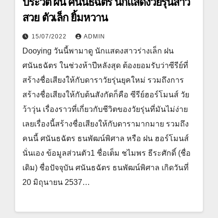
ประวัติ ฝน ศนันธฉัตร นักแสดงวัยรุ่นสาว
สวย ตัวเล็ก ยิ้มหวาน
15/07/2022
ADMIN
Dooying วันนี้พามาดู นักแสดงสาวร่างเล็ก ฝน
ศนันธฉัตร ในช่วงห้าปีหลังสุด ต้องยอมรับว่าซีรีย์ที่
สร้างชื่อเสียงให้กับดาราวัยรุ่นยุคใหม่ รวมถึงการ
สร้างชื่อเสียงให้กับต้นสังกัดก็คือ ซีรีย์ฮอร์โมนส์ วัย
ว้าวุ่น เรื่องราวที่เกี่ยวกับชีวิตของวัยรุ่นที่มันไม่ง่าย
เลยเรื่องนี้สร้างชื่อเสียงให้กับดารามากมาย รวมถึง
คนนี้ ศนันธฉัตร ธนพัฒน์พิศาล หรือ ฝน ฮอร์โมนส์
นั่นเอง ข้อมูลส่วนตัว1 ชื่อเต็ม ชไมพร ธีระศักดิ์ (ชื่อ
เดิม) ชื่อปัจจุบัน ศนันธฉัตร ธนพัฒน์พิศาล เกิดวันที่
20 มิถุนายน 2537…