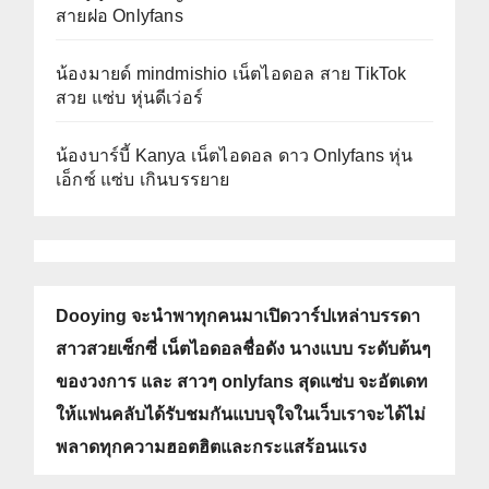
สายฝอ Onlyfans
น้องมายด์ mindmishio เน็ตไอดอล สาย TikTok
สวย แซ่บ หุ่นดีเว่อร์
น้องบาร์บี้ Kanya เน็ตไอดอล ดาว Onlyfans หุ่น
เอ็กซ์ แซ่บ เกินบรรยาย
Dooying จะนำพาทุกคนมาเปิดวาร์ปเหล่าบรรดา
สาวสวยเซ็กซี่ เน็ตไอดอลชื่อดัง นางแบบ ระดับต้นๆ
ของวงการ และ สาวๆ onlyfans สุดแซ่บ จะอัตเดท
ให้แฟนคลับได้รับชมกันแบบจุใจในเว็บเราจะได้ไม่
พลาดทุกความฮอตฮิตและกระแสร้อนแรง