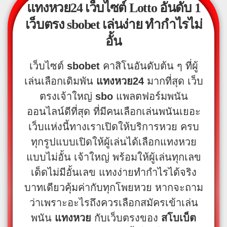
แทงหวย24
เว็บไซต์ Lotto อันดับ 1
เว็บตรง
sbobet
เล่นง่าย ทำกำไรไม่
อั้น
เว็บไซต์
sbobet
คาสิโนอันดับต้น ๆ ที่ผู้
เล่นเลือกเดิมพัน
แทงหวย24
มากที่สุด เว็บ
ตรงเจ้าใหญ่
sbo
แพลตฟอร์มพนัน
ออนไลน์ดีที่สุด ที่มีคนเลือกเล่นพนันเยอะ
เว็บแห่งนี้ทางเราเปิดให้บริการหวย ครบ
ทุกรูปแบบเปิดให้ผู้เล่นได้เลือกแทงหวย
แบบไม่อั้น เจ้าใหญ่ พร้อมให้ผู้เล่นทุกเลข
เด็ดไม่มีอั้นเลข แทงง่ายทำกำไรได้จริง
บาทเดียวคุ้มค่ากับทุกโพยหวย หากจะถาม
ว่าเพราะอะไรถึงควรเลือกสมัครเข้าเล่น
พนัน
แทงหวย
กับเว็บตรงของ
สโบเบ็ต