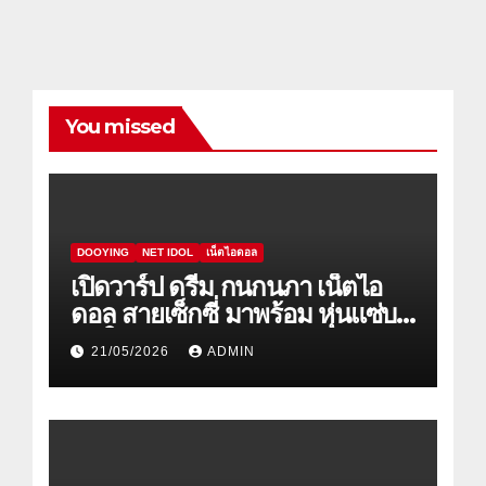
You missed
DOOYING
NET IDOL
เน็ตไอดอล
เปิดวาร์ป ดรีม กนกนภา เน็ตไอ
ดอล สายเซ็กซี่ มาพร้อม หุ่นแซ่บๆ
มัดใจหนุ่มๆ
21/05/2026
ADMIN