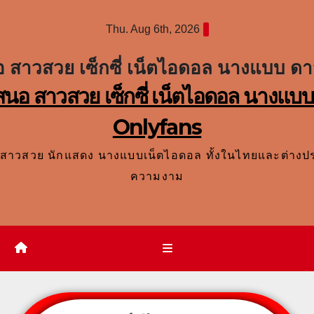
Skip
Thu. Aug 6th, 2026
to
content
เสนอ สาวสวย เซ็กซี่ เน็ตไอดอล นางแบ
Onlyfans
ป สาวสวย นักแสดง นางแบบเน็ตไอดอล ทั้งในไทยและต่างป
ความงาม