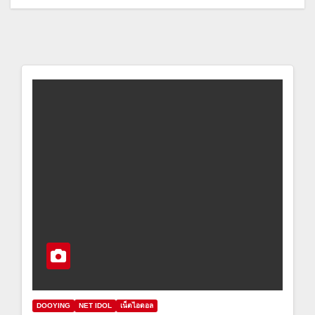
DOOYING
NET IDOL
เน็ตไอดอล