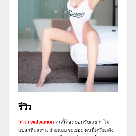
รีวิว
วาวา watsamon
คนนี้ต้อง ยอมรับเลยว่า ไม่
แปลกที่ผลงาน ถ่ายแบบ จะเยอะ คนนี้เตรียมดัง