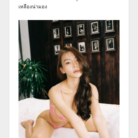
เหลืองน่ามอง