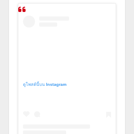
ดูโพสต์นี้บน Instagram