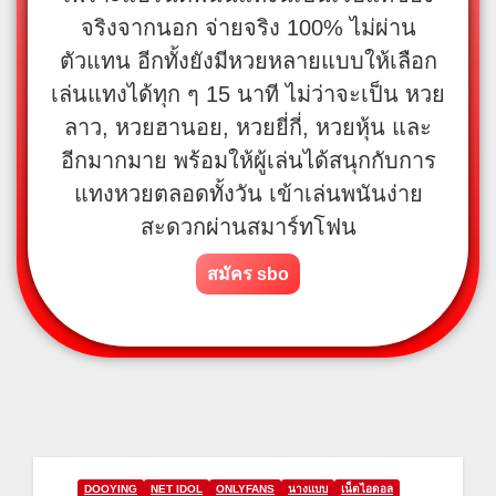
จริงจากนอก จ่ายจริง 100% ไม่ผ่าน
ตัวแทน อีกทั้งยังมีหวยหลายแบบให้เลือก
เล่นแทงได้ทุก ๆ 15 นาที ไม่ว่าจะเป็น หวย
ลาว, หวยฮานอย, หวยยี่กี่, หวยหุ้น และ
อีกมากมาย พร้อมให้ผู้เล่นได้สนุกกับการ
แทงหวยตลอดทั้งวัน เข้าเล่นพนันง่าย
สะดวกผ่านสมาร์ทโฟน
สมัคร sbo
DOOYING
NET IDOL
ONLYFANS
นางแบบ
เน็ตไอดอล