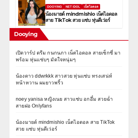
DOOYING
NET IDOL
เน็ตไอดอล
น้องมายด์ mindmishio เน็ตไอดอล
สาย TikTok สวย แซ่บ หุ่นดีเว่อร์
Dooying
เปิดวาร์ป ดรีม กนกนภา เน็ตไอดอล สายเซ็กซี่ มา
พร้อม หุ่นแซ่บๆ มัดใจหนุ่มๆ
น้องดาว ddwrkkk สาวสวย หุ่นแซ่บ ทรงเสน่ห์
หน้าหวาน ผมยาวพริ้ว
noey yanisa หญิงเนย สาวแซ่บ อกอึ๋ม สวยฉ่ำ
สายฝอ Onlyfans
น้องมายด์ mindmishio เน็ตไอดอล สาย TikTok
สวย แซ่บ หุ่นดีเว่อร์