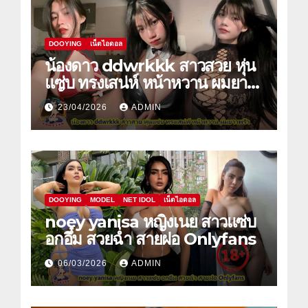
DOOYING
เน็ตไอดอล
น้องดาว ddwrkkk สาวสวย หุ่น
แซ่บ ทรงเสน่ห์ หน้าหวาน ผมยาว
พริ้ว
23/04/2026
ADMIN
DOOYING
MODEL
NET IDOL
เน็ตไอดอล
noey yanisa หญิงเนย สาวแซ่บ
อกอึ๋ม สวยฉ่ำ สายฝอ Onlyfans
06/03/2026
ADMIN