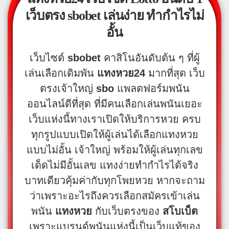
เว็บตรง
sbobet
เล่นง่าย ทำกำไรไม่
อั้น
เว็บไซต์
sbobet
คาสิโนอันดับต้น ๆ ที่ผู้
เล่นเลือกเดิมพัน
แทงหวย24
มากที่สุด เว็บ
ตรงเจ้าใหญ่
sbo
แพลตฟอร์มพนัน
ออนไลน์ดีที่สุด ที่มีคนเลือกเล่นพนันเยอะ
เว็บแห่งนี้ทางเราเปิดให้บริการหวย ครบ
ทุกรูปแบบเปิดให้ผู้เล่นได้เลือกแทงหวย
แบบไม่อั้น เจ้าใหญ่ พร้อมให้ผู้เล่นทุกเลข
เด็ดไม่มีอั้นเลข แทงง่ายทำกำไรได้จริง
บาทเดียวคุ้มค่ากับทุกโพยหวย หากจะถาม
ว่าเพราะอะไรถึงควรเลือกสมัครเข้าเล่น
พนัน
แทงหวย
กับเว็บตรงของ
สโบเบ็ต
เพราะแบรนด์พนันแห่งนี้เป็นเว็บแท้ของ