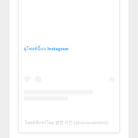
ดูโพสต์นี้บน Instagram
โพสต์ที่แชร์โดย 발렌 타인 (@vevavalentine)