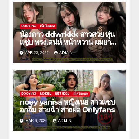
DOOYING
เน็ตไอดอล
น้องดาว ddwrkkk สาวสวย หุ่น
แซ่บ ทรงเสน่ห์ หน้าหวาน ผมยาว
พริ้ว
APR 23, 2026
ADMIN
DOOYING
MODEL
NET IDOL
เน็ตไอดอล
noey yanisa หญิงเนย สาวแซ่บ
อกอึ๋ม สวยฉ่ำ สายฝอ Onlyfans
MAR 6, 2026
ADMIN