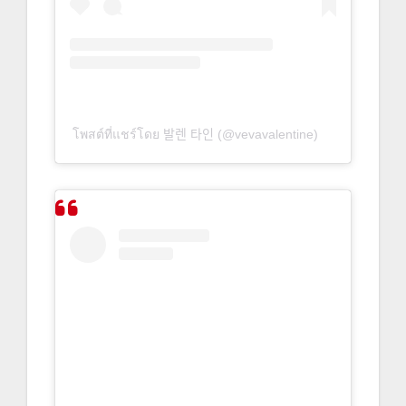
โพสต์ที่แชร์โดย 발렌 타인 (@vevavalentine)