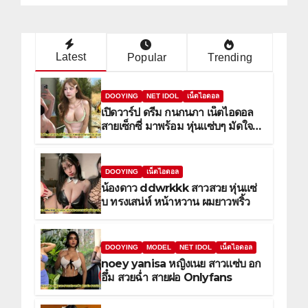
Latest
Popular
Trending
DOOYING
NET IDOL
เน็ตไอดอล
เปิดวาร์ป ดรีม กนกนภา เน็ตไอดอล
สายเซ็กซี่ มาพร้อม หุ่นแซ่บๆ มัดใจ
หนุ่มๆ
DOOYING
เน็ตไอดอล
น้องดาว ddwrkkk สาวสวย หุ่นแซ่
บ ทรงเสน่ห์ หน้าหวาน ผมยาวพริ้ว
DOOYING
MODEL
NET IDOL
เน็ตไอดอล
noey yanisa หญิงเนย สาวแซ่บ อก
อึ๋ม สวยฉ่ำ สายฝอ Onlyfans