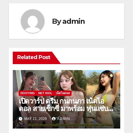
By
admin
Related Post
DOOYING
NET IDOL
เน็ตไอดอล
เปิดวาร์ป ดรีม กนกนภา เน็ตไอ
ดอล สายเซ็กซี่ มาพร้อม หุ่นแซ่บๆ
มัดใจหนุ่มๆ
MAY 21, 2026
ADMIN