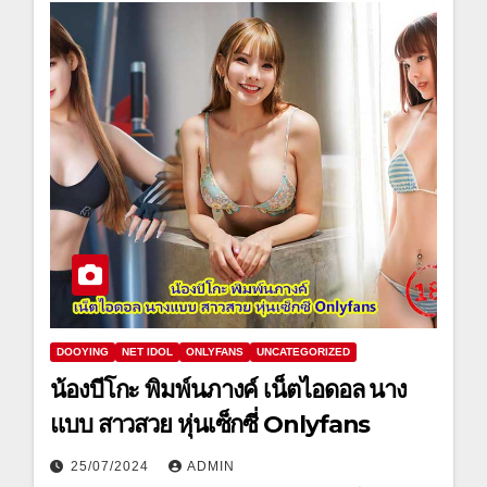
DOOYING
NET IDOL
ONLYFANS
UNCATEGORIZED
น้องบีโกะ พิมพ์นภางค์ เน็ตไอดอล นาง
แบบ สาวสวย หุ่นเซ็กซี่ Onlyfans
25/07/2024
ADMIN