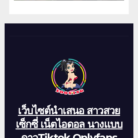
เว็บไซต์นำเสนอ สาวสวย
เซ็กซี่ เน็ตไอดอล นางแบบ
ดาวTiktok Onlyfans