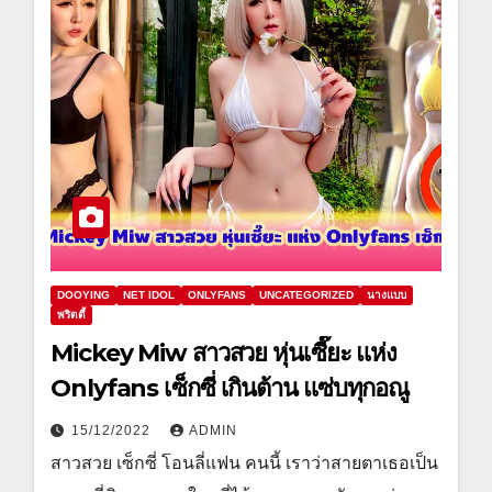
DOOYING
NET IDOL
ONLYFANS
UNCATEGORIZED
นางแบบ
พริตตี้
Mickey Miw สาวสวย หุ่นเซี๊ยะ แห่ง
Onlyfans เซ็กซี่ เกินต้าน แซ่บทุกอณู
15/12/2022
ADMIN
สาวสวย เซ็กซี่ โอนลี่แฟน คนนี้ เราว่าสายตาเธอเป็น