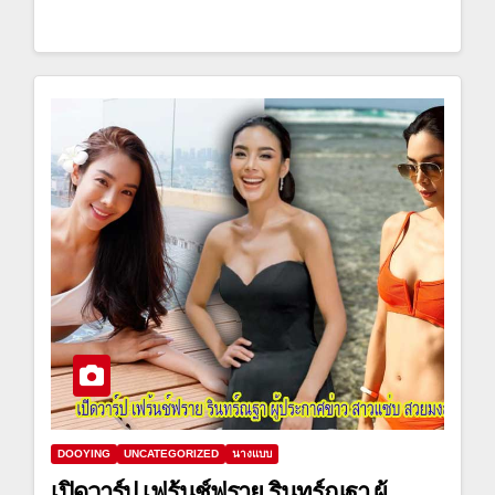
DOOYING
UNCATEGORIZED
นางแบบ
เปิดวาร์ป เฟร้นช์ฟราย รินทร์ณฐา ผู้