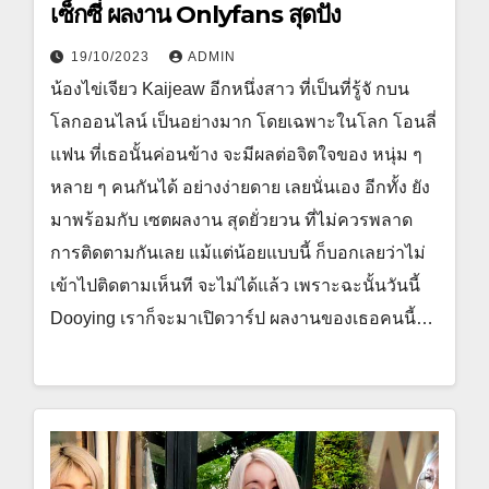
เซ็กซี่ ผลงาน Onlyfans สุดปัง
19/10/2023
ADMIN
น้องไข่เจียว Kaijeaw อีกหนึ่งสาว ที่เป็นที่รู้จั กบน
โลกออนไลน์ เป็นอย่างมาก โดยเฉพาะในโลก โอนลี่
แฟน ที่เธอนั้นค่อนข้าง จะมีผลต่อจิตใจของ หนุ่ม ๆ
หลาย ๆ คนกันได้ อย่างง่ายดาย เลยนั่นเอง อีกทั้ง ยัง
มาพร้อมกับ เซตผลงาน สุดยั่วยวน ที่ไม่ควรพลาด
การติดตามกันเลย แม้แต่น้อยแบบนี้ ก็บอกเลยว่าไม่
เข้าไปติดตามเห็นที จะไม่ได้แล้ว เพราะฉะนั้นวันนี้
Dooying เราก็จะมาเปิดวาร์ป ผลงานของเธอคนนี้…