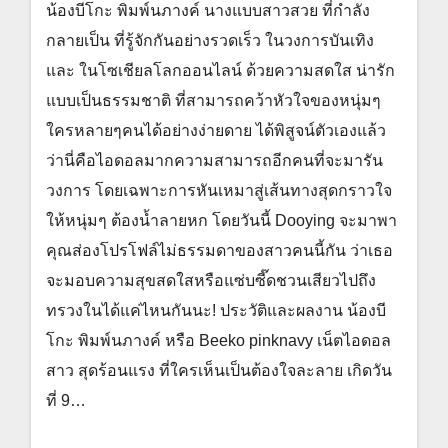
น้องบีโกะ พิมพ์นภางค์ นางแบบสาวสวย ที่กำลัง
กลายเป็น ที่รู้จักกันอย่างรวดเร็ว ในวงการบันเทิง
และ ในโซเชียลโลกออนไลน์ ด้วยความสดใส น่ารัก
แบบเป็นธรรมชาติ ที่สามารถคว้าหัวใจของหนุ่มๆ
ใครหลายๆคนได้อย่างง่ายดาย ได้พิสูจน์ตัวเองแล้ว
ว่านี่คือไอดอลมากความสามารถอีกคนที่จะมารัน
วงการ โดยเฉพาะการหันเหมาสู่เส้นทางสุดกราวใจ
ให้หนุ่มๆ ต้องน้ำลายหก โดยวันนี้ Dooying จะมาพา
คุณส่องโปรโฟล์ไม่ธรรมดาของสาวคนนี้กัน ว่าเธอ
จะมอบความสุขสดใสหรือแซ่บซี๊ดชวนเสียวไปถึง
ทรวงในได้แค่ไหนกันนะ! ประวัติและผลงาน น้องบี
โกะ พิมพ์นภางค์ หรือ Beeko pinknavy เน็ตไอดอล
สาว สุดร้อนแรง ที่ใครเห็นเป็นต้องใจละลาย เกิดวัน
ที่ 9…