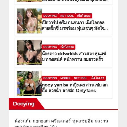
18+
DOOYING
NET IDOL
เน็ตไอดอล
เปิดวาร์ป ดรีม กนกนภา เน็ตไอดอล
สายเซ็กซี่ มาพร้อม หุ่นแซ่บๆ มัดใจ
หนุ่มๆ
DOOYING
เน็ตไอดอล
น้องดาว ddwrkkk สาวสวย หุ่นแซ่
บ ทรงเสน่ห์ หน้าหวาน ผมยาวพริ้ว
DOOYING
MODEL
NET IDOL
เน็ตไอดอล
noey yanisa หญิงเนย สาวแซ่บ อก
อึ๋ม สวยฉ่ำ สายฝอ Onlyfans
Dooying
น้องแก้ม ngngam ครีเอเตอร์ หุ่นแซ่บอึ๋ม ผลงาน