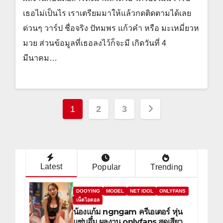
เธอไม่เป็นไร เราเตรียมมาให้แล้วกดติดตามได้เลย
ด่วนๆ วาร์ป ชื่อจริง ปัทมพร แก้วคำ หรือ มะเหมี่ยวห
มวย ส่วนข้อมูลที่เธอลงไว้ก็จะมี เกิดวันที่ 4
มีนาคม…
Posts
1
2
3
pagination
Latest
Popular
Trending
DOOYING
MODEL
NET IDOL
ONLYFANS
เน็ตไอดอล
น้องแก้ม ngngam ครีเอเตอร์ หุ่น
แซ่บอึ๋ม ผลงาน onlyfans สุดเสียว