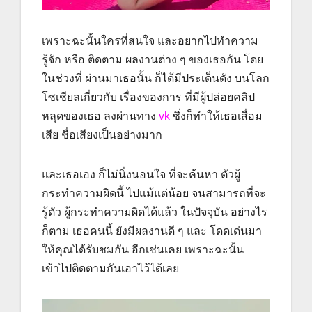
เพราะฉะนั้นใครที่สนใจ และอยากไปทำความ
รู้จัก หรือ ติดตาม ผลงานต่าง ๆ ของเธอกัน โดย
ในช่วงที่ ผ่านมาเธอนั้น ก็ได้มีประเด็นดัง บนโลก
โซเชียลเกี่ยวกับ เรื่องของการ ที่มีผู้ปล่อยคลิป
หลุดของเธอ ลงผ่านทาง
vk
ซึ่งก็ทำให้เธอเสื่อม
เสีย ชื่อเสียงเป็นอย่างมาก
และเธอเอง ก็ไม่นิ่งนอนใจ ที่จะค้นหา ตัวผู้
กระทำความผิดนี้ ไปแม้แต่น้อย จนสามารถที่จะ
รู้ตัว ผู้กระทำความผิดได้แล้ว ในปัจจุบัน อย่างไร
ก็ตาม เธอคนนี้ ยังมีผลงานดี ๆ และ โดดเด่นมา
ให้คุณได้รับชมกัน อีกเช่นเคย เพราะฉะนั้น
เข้าไปติดตามกันเอาไว้ได้เลย