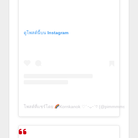
ดูโพสต์นี้บน Instagram
โพสต์ที่แชร์โดย
Kornkanok ♡´･ᴗ･`♡ (@pimmmmss)