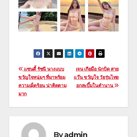
Post
แซนดี้ รัชนี นางแบบ
เจน เกียมือ นักบิด สาย
ขวัญใจหนุ่มๆ ที่มาพร้อม
แว๊น ขวัญใจ วัยรุ่นไทย
navigation
ความเผ็ดร้อน น่าติดตาม
อกสะบึ้มในตำนาน
มาก
By
admin