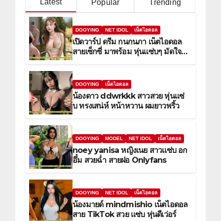
Latest
Popular
Trending
DOOYING
NET IDOL
เน็ตไอดอล
เปิดวาร์ป ดรีม กนกนภา เน็ตไอดอล
สายเซ็กซี่ มาพร้อม หุ่นแซ่บๆ มัดใจ
หนุ่มๆ
DOOYING
เน็ตไอดอล
น้องดาว ddwrkkk สาวสวย หุ่นแซ่
บ ทรงเสน่ห์ หน้าหวาน ผมยาวพริ้ว
DOOYING
MODEL
NET IDOL
เน็ตไอดอล
noey yanisa หญิงเนย สาวแซ่บ อก
อึ๋ม สวยฉ่ำ สายฝอ Onlyfans
DOOYING
NET IDOL
เน็ตไอดอล
น้องมายด์ mindmishio เน็ตไอดอล
สาย TikTok สวย แซ่บ หุ่นดีเว่อร์