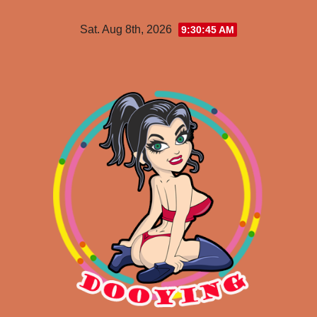
Skip
Sat. Aug 8th, 2026
9:30:46 AM
to
content