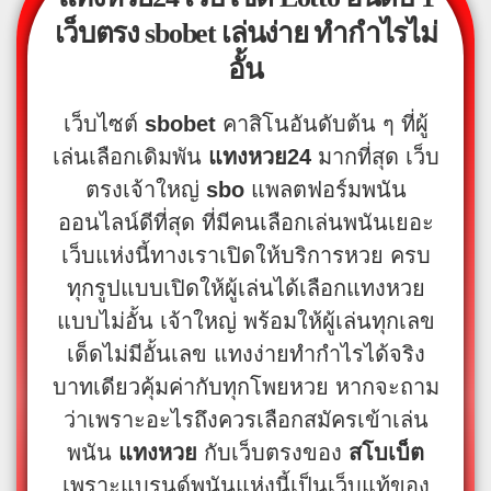
เว็บตรง
sbobet
เล่นง่าย ทำกำไรไม่
อั้น
เว็บไซต์
sbobet
คาสิโนอันดับต้น ๆ ที่ผู้
เล่นเลือกเดิมพัน
แทงหวย24
มากที่สุด เว็บ
ตรงเจ้าใหญ่
sbo
แพลตฟอร์มพนัน
ออนไลน์ดีที่สุด ที่มีคนเลือกเล่นพนันเยอะ
เว็บแห่งนี้ทางเราเปิดให้บริการหวย ครบ
ทุกรูปแบบเปิดให้ผู้เล่นได้เลือกแทงหวย
แบบไม่อั้น เจ้าใหญ่ พร้อมให้ผู้เล่นทุกเลข
เด็ดไม่มีอั้นเลข แทงง่ายทำกำไรได้จริง
บาทเดียวคุ้มค่ากับทุกโพยหวย หากจะถาม
ว่าเพราะอะไรถึงควรเลือกสมัครเข้าเล่น
พนัน
แทงหวย
กับเว็บตรงของ
สโบเบ็ต
เพราะแบรนด์พนันแห่งนี้เป็นเว็บแท้ของ