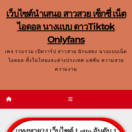
เว็บไซต์นำเสนอ สาวสวย เซ็กซี่ เน็ต
ไอดอล นางแบบ ดาวTiktok
Onlyfans
เพจ รวบรวม เปิดวาร์ป สาวสวย นักแสดง นางแบบเน็ต
ไอดอล ทั้งในไทยและต่างประเทศ แฟชั่น ความสวย
ความงาม
แทงหวย24
เว็บไซต์ Lotto อันดับ 1