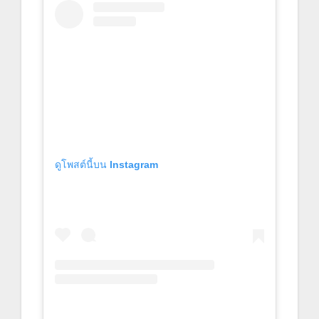
ดูโพสต์นี้บน Instagram