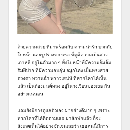
ด้วยความสวย ที่มาพร้อมกับ ความน่ารัก บวกกับ
ใบหน้า และรูปร่างของเธอ ที่ดูมีความเป็นสาว
เกาหลี อยู่ในตัวมาก ๆ ทั้งใบหน้าที่มีความจิ้มลิ้ม
ริมฝีปาก ที่มีความอบอุ่น จมูกโด่ง เป็นทรงสวย
ดวงตา หวานฉ่ำ พราวเสน่ห์ ที่หากใครได้เห็น
แล้ว เป็นต้องมนต์หลง อยู่ในวงเวียนของเธอ กัน
อย่างแน่นอน
แถมยังมีการดูแลตัวเอง มาอย่างดีมาก ๆ เพราะ
หากใครที่ได้ติดตามเธอ มาสักพักแล้ว ก็จะ
สังเกตเห็นได้อย่างชัดเจนเลยว่า เธอคนนี้มีการ