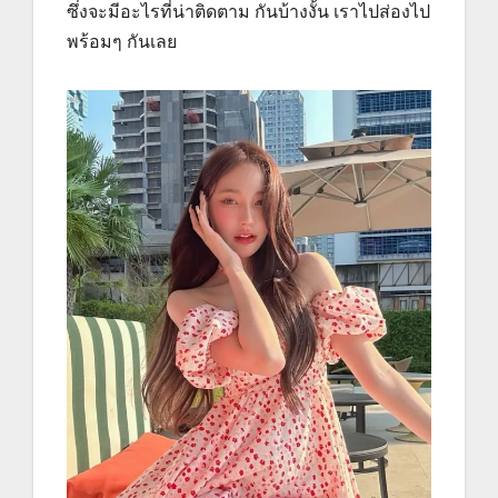
ซึ่งจะมีอะไรที่น่าติดตาม กันบ้างงั้น เราไปส่องไป
พร้อมๆ กันเลย