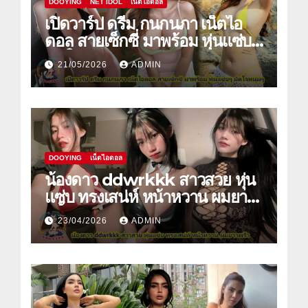
DOOYING
NET IDOL
เน็ตไอดอล
เปิดวาร์ป ดรีม กนกนภา เน็ตไอ
ดอล สายเซ็กซี่ มาพร้อม หุ่นแซ่บๆ
มัดใจหนุ่มๆ
21/05/2026
ADMIN
DOOYING
เน็ตไอดอล
น้องดาว ddwrkkk สาวสวย หุ่น
แซ่บ ทรงเสน่ห์ หน้าหวาน ผมยาว
พริ้ว
23/04/2026
ADMIN