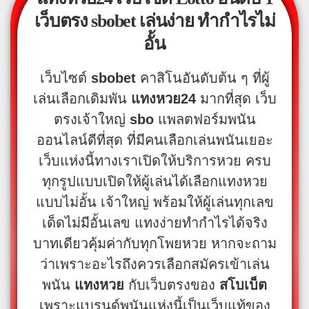
เว็บตรง
sbobet
เล่นง่าย ทำกำไรไม่
อั้น
เว็บไซต์
sbobet
คาสิโนอันดับต้น ๆ ที่ผู้
เล่นเลือกเดิมพัน
แทงหวย24
มากที่สุด เว็บ
ตรงเจ้าใหญ่
sbo
แพลตฟอร์มพนัน
ออนไลน์ดีที่สุด ที่มีคนเลือกเล่นพนันเยอะ
เว็บแห่งนี้ทางเราเปิดให้บริการหวย ครบ
ทุกรูปแบบเปิดให้ผู้เล่นได้เลือกแทงหวย
แบบไม่อั้น เจ้าใหญ่ พร้อมให้ผู้เล่นทุกเลข
เด็ดไม่มีอั้นเลข แทงง่ายทำกำไรได้จริง
บาทเดียวคุ้มค่ากับทุกโพยหวย หากจะถาม
ว่าเพราะอะไรถึงควรเลือกสมัครเข้าเล่น
พนัน
แทงหวย
กับเว็บตรงของ
สโบเบ็ต
เพราะแบรนด์พนันแห่งนี้เป็นเว็บแท้ของ