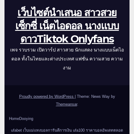
เว็บไซต์นำเสนอ สาวสวย
เซ็กซี่ เน็ตไอดอล นางแบบ
ดาวTiktok Onlyfans
เพจ รวบรวม เปิดวาร์ป สาวสวย นักแสดง นางแบบเน็ตไอ
ดอล ทั้งในไทยและต่างประเทศ แฟชั่น ความสวย ความ
งาม
Proudly powered by WordPress
|
Theme: News Way by
Themeansar
.
Home
Dooying
ufabet เว็บแม่แทงบอลการันตีการเงิน ufa100 ราคาบอลอัพเดทตลอด