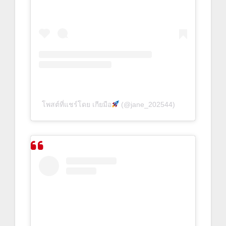
โพสต์ที่แชร์โดย เกียมือ
(@jane_202544)