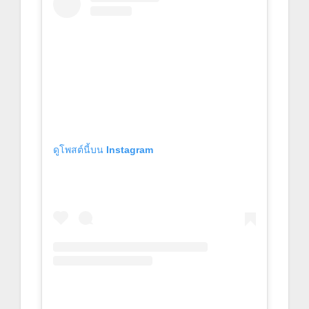
ดูโพสต์นี้บน Instagram