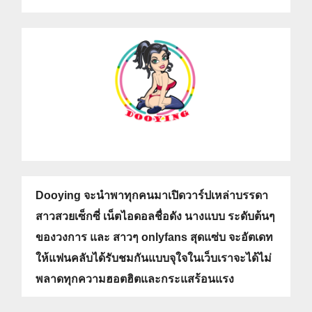
Dooying จะนำพาทุกคนมาเปิดวาร์ปเหล่าบรรดา
สาวสวยเซ็กซี่ เน็ตไอดอลชื่อดัง นางแบบ ระดับต้นๆ
ของวงการ และ สาวๆ onlyfans สุดแซ่บ จะอัตเดท
ให้แฟนคลับได้รับชมกันแบบจุใจในเว็บเราจะได้ไม่
พลาดทุกความฮอตฮิตและกระแสร้อนแรง