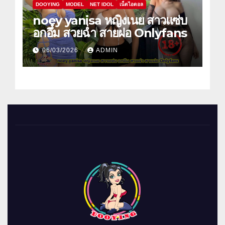
DOOYING
MODEL
NET IDOL
เน็ตไอดอล
noey yanisa หญิงเนย สาวแซ่บ
อกอึ๋ม สวยฉ่ำ สายฝอ Onlyfans
06/03/2026
ADMIN