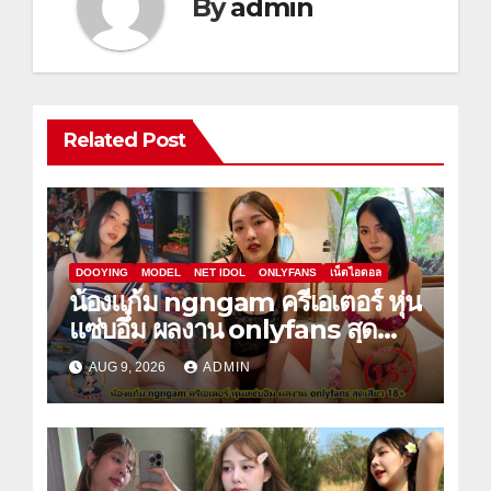
By
admin
Related Post
DOOYING
MODEL
NET IDOL
ONLYFANS
เน็ตไอดอล
น้องแก้ม ngngam ครีเอเตอร์ หุ่น
แซ่บอึ๋ม ผลงาน onlyfans สุด
เสียว 18+
AUG 9, 2026
ADMIN