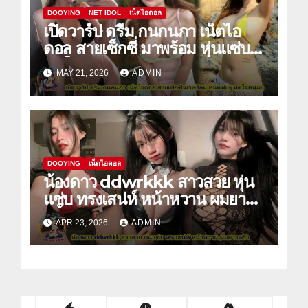
DOOYING
NET IDOL
เน็ตไอดอล
เปิดวาร์ป ดรีม กนกนภา เน็ตไอ
ดอล สายเซ็กซี่ มาพร้อม หุ่นแซ่บๆ
มัดใจหนุ่มๆ
MAY 21, 2026
ADMIN
DOOYING
เน็ตไอดอล
น้องดาว ddwrkkk สาวสวย หุ่น
แซ่บ ทรงเสน่ห์ หน้าหวาน ผมยาว
พริ้ว
APR 23, 2026
ADMIN