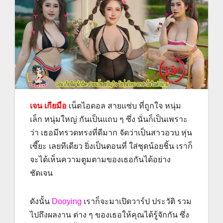
เจน เกียมือ
เน็ตไอดอล สายแซ่บ ที่ถูกใจ หนุ่ม
เล็ก หนุ่มใหญ่ กันเป็นแถบ ๆ ซึ่ง นั่นก็เป็นเพราะ
ว่า เธอมีทรวดทรงที่ดีมาก จัดว่าเป็นสาวอวบ หุ่น
เซี๊ยะ เลยทีเดียว ยิ่งเป็นตอนที่ ใส่ชุดน้อยชิ้น เราก็
จะได้เห็นความตูมตามของเธอกันได้อย่าง
ชัดเจน
ดังนั้น
Dooying
เราก็จะมาเปิดวาร์ป ประวัติ รวม
ไปถึงผลงาน ต่าง ๆ ของเธอให้คุณได้รู้จักกัน ซึ่ง