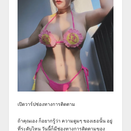
เปิดวาร์ปช่องทางการติดตาม
ถ้าคุณเอง ก็อยากรู้ว่า ความดูมๆ ของเธอนั้น อยู่
ที่ระดับไหน วันนี้ก็มีช่องทางการติดตามของ