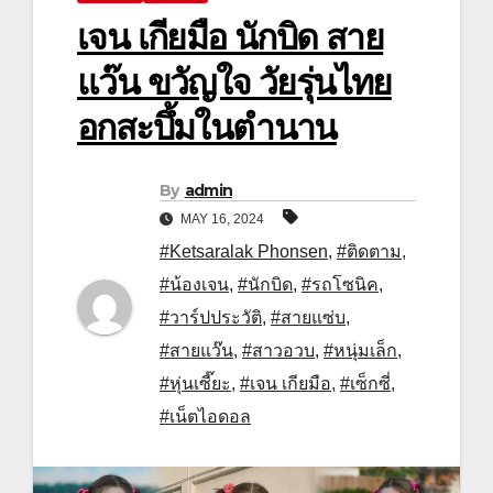
เจน เกียมือ นักบิด สาย
แว๊น ขวัญใจ วัยรุ่นไทย
อกสะบึ้มในตำนาน
By
admin
MAY 16, 2024
#Ketsaralak Phonsen
,
#ติดตาม
,
#น้องเจน
,
#นักบิด
,
#รถโซนิค
,
#วาร์ปประวัติ
,
#สายแซ่บ
,
#สายแว๊น
,
#สาวอวบ
,
#หนุ่มเล็ก
,
#หุ่นเซี๊ยะ
,
#เจน เกียมือ
,
#เซ็กซี่
,
#เน็ตไอดอล