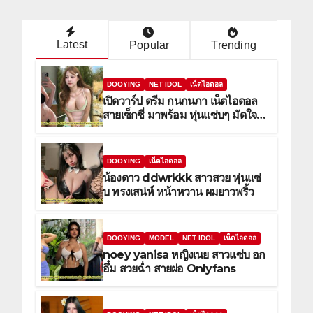
Latest
Popular
Trending
DOOYING
NET IDOL
เน็ตไอดอล
เปิดวาร์ป ดรีม กนกนภา เน็ตไอดอล
สายเซ็กซี่ มาพร้อม หุ่นแซ่บๆ มัดใจ
หนุ่มๆ
DOOYING
เน็ตไอดอล
น้องดาว ddwrkkk สาวสวย หุ่นแซ่
บ ทรงเสน่ห์ หน้าหวาน ผมยาวพริ้ว
DOOYING
MODEL
NET IDOL
เน็ตไอดอล
noey yanisa หญิงเนย สาวแซ่บ อก
อึ๋ม สวยฉ่ำ สายฝอ Onlyfans