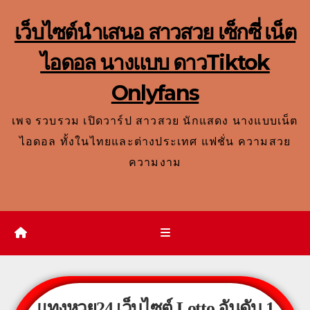
เว็บไซต์นำเสนอ สาวสวย เซ็กซี่ เน็ต
ไอดอล นางแบบ ดาวTiktok
Onlyfans
เพจ รวบรวม เปิดวาร์ป สาวสวย นักแสดง นางแบบเน็ต
ไอดอล ทั้งในไทยและต่างประเทศ แฟชั่น ความสวย
ความงาม
แทงหวย24
เว็บไซต์ Lotto อันดับ 1