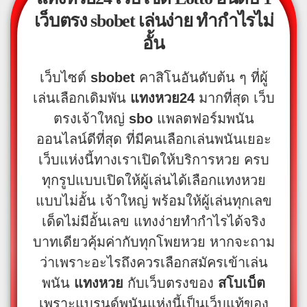
เว็บตรง
sbobet
เล่นง่าย ทำกำไรไม่
อั้น
เว็บไซต์
sbobet
คาสิโนอันดับต้น ๆ ที่ผู้
เล่นเลือกเดิมพัน
แทงหวย24
มากที่สุด เว็บ
ตรงเจ้าใหญ่
sbo
แพลตฟอร์มพนัน
ออนไลน์ดีที่สุด ที่มีคนเลือกเล่นพนันเยอะ
เว็บแห่งนี้ทางเราเปิดให้บริการหวย ครบ
ทุกรูปแบบเปิดให้ผู้เล่นได้เลือกแทงหวย
แบบไม่อั้น เจ้าใหญ่ พร้อมให้ผู้เล่นทุกเลข
เด็ดไม่มีอั้นเลข แทงง่ายทำกำไรได้จริง
บาทเดียวคุ้มค่ากับทุกโพยหวย หากจะถาม
ว่าเพราะอะไรถึงควรเลือกสมัครเข้าเล่น
พนัน
แทงหวย
กับเว็บตรงของ
สโบเบ็ต
เพราะแบรนด์พนันแห่งนี้เป็นเว็บแท้ของ