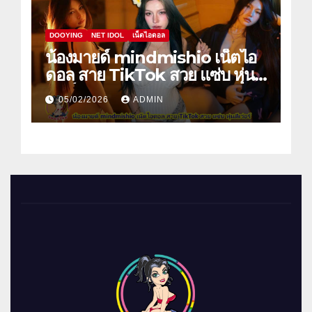
DOOYING
NET IDOL
เน็ตไอดอล
น้องมายด์ mindmishio เน็ตไอ
ดอล สาย TikTok สวย แซ่บ หุ่นดี
เว่อร์
05/02/2026
ADMIN