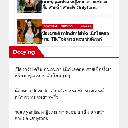
noey yanisa หญิงเนย สาวแซ่บ อก
อึ๋ม สวยฉ่ำ สายฝอ Onlyfans
DOOYING
NET IDOL
เน็ตไอดอล
น้องมายด์ mindmishio เน็ตไอดอล
สาย TikTok สวย แซ่บ หุ่นดีเว่อร์
Dooying
เปิดวาร์ป ดรีม กนกนภา เน็ตไอดอล สายเซ็กซี่ มา
พร้อม หุ่นแซ่บๆ มัดใจหนุ่มๆ
น้องดาว ddwrkkk สาวสวย หุ่นแซ่บ ทรงเสน่ห์
หน้าหวาน ผมยาวพริ้ว
noey yanisa หญิงเนย สาวแซ่บ อกอึ๋ม สวยฉ่ำ
สายฝอ Onlyfans