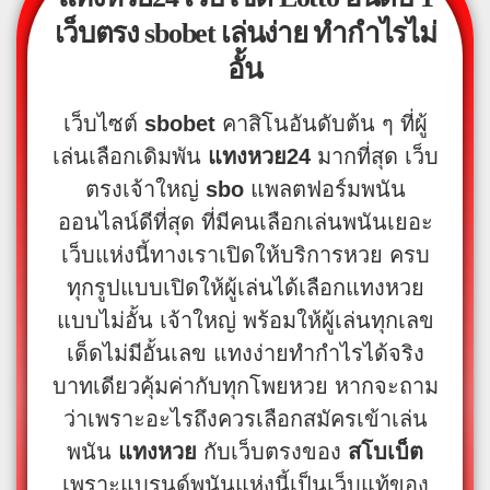
เว็บตรง
sbobet
เล่นง่าย ทำกำไรไม่
อั้น
เว็บไซต์
sbobet
คาสิโนอันดับต้น ๆ ที่ผู้
เล่นเลือกเดิมพัน
แทงหวย24
มากที่สุด เว็บ
ตรงเจ้าใหญ่
sbo
แพลตฟอร์มพนัน
ออนไลน์ดีที่สุด ที่มีคนเลือกเล่นพนันเยอะ
เว็บแห่งนี้ทางเราเปิดให้บริการหวย ครบ
ทุกรูปแบบเปิดให้ผู้เล่นได้เลือกแทงหวย
แบบไม่อั้น เจ้าใหญ่ พร้อมให้ผู้เล่นทุกเลข
เด็ดไม่มีอั้นเลข แทงง่ายทำกำไรได้จริง
บาทเดียวคุ้มค่ากับทุกโพยหวย หากจะถาม
ว่าเพราะอะไรถึงควรเลือกสมัครเข้าเล่น
พนัน
แทงหวย
กับเว็บตรงของ
สโบเบ็ต
เพราะแบรนด์พนันแห่งนี้เป็นเว็บแท้ของ