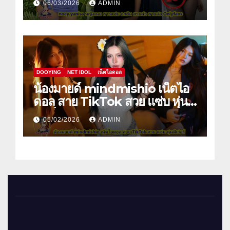
06/03/2026
ADMIN
DOOYING
NET IDOL
เน็ตไอดอล
น้องมายด์ mindmishio เน็ตไอ
ดอล สาย TikTok สวย แซ่บ หุ่นดี
เว่อร์
05/02/2026
ADMIN